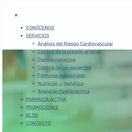
✕
CONÓCENOS
SERVICIOS
Análisis del Riesgo Cardiovascular
Control de la presión arterial
Dermocosmetica
Control de los pacientes
Fórmulas magistrales
Nutrición y dietética
Atención farmacéutica
FARMACIA ACTIVA
PROMOCIONES
BLOG
CONTACTO