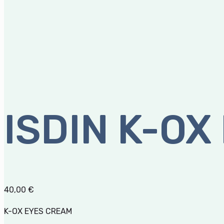
ISDIN K-OX
40,00
€
K-OX EYES CREAM