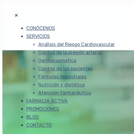
✕
CONÓCENOS
SERVICIOS
Análisis del Riesgo Cardiovascular
Control de la presión arterial
Dermocosmetica
Control de los pacientes
Fórmulas magistrales
Nutrición y dietética
Atención farmacéutica
FARMACIA ACTIVA
PROMOCIONES
BLOG
CONTACTO