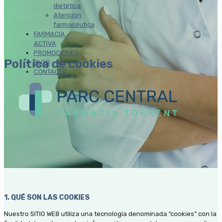
dietética
Atención
farmacéutica
FARMACIA
ACTIVA
PROMOCIONES
Política de cookies
BLOG
CONTACTO
1. QUÉ SON LAS COOKIES
Nuestro SITIO WEB utiliza una tecnología denominada “cookies” con la