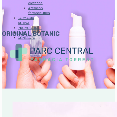
dietética
Atención
farmacéutica
FARMACIA
ACTIVA
PROMOCIONES
ORIGINAL BOTANIC
BLOG
CONTACTO