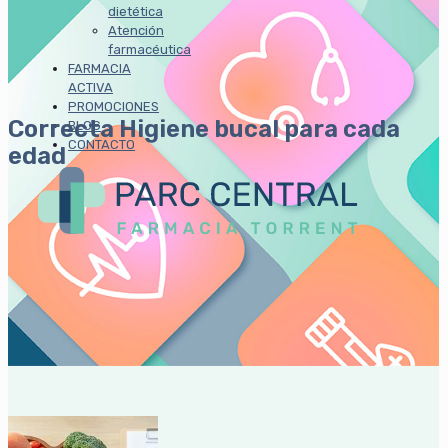
dietética
Atención
farmacéutica
FARMACIA
ACTIVA
PROMOCIONES
Correcta Higiene bucal para cada
BLOG
CONTACTO
edad