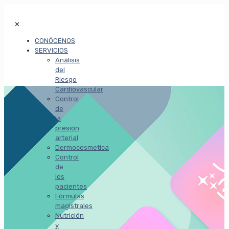
✕
CONÓCENOS
SERVICIOS
Análisis
del
Riesgo
Cardiovascular
Control
de
la
presión
arterial
Dermocosmetica
Control
de
los
pacientes
Fórmulas
magistrales
Nutrición
y